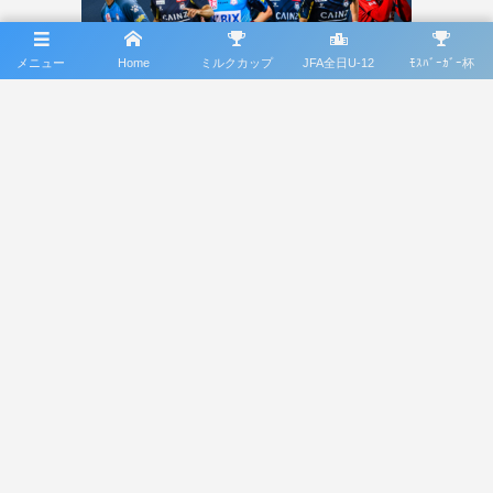
メニュー
Home
ミルクカップ
JFA全日U-12
ﾓｽﾊﾞｰｶﾞｰ杯
協賛バナーに関するお問合せ