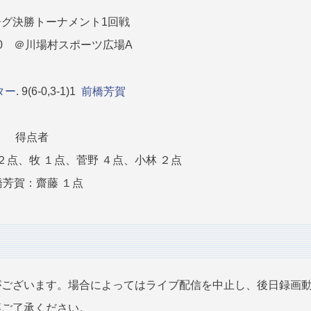
グ決勝トーナメント1回戦
0:30 ＠川場村スポーツ広場A
ター
. 9(6-0,3-1)1
前橋芳賀
得点者
２点、牧 １点、菅野 ４点、小林 ２点
橋芳賀：齋藤 １点
がございます。場合によってはライブ配信を中止し、後日録画
卒ご了承ください。