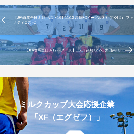
【JFA群馬全日U-12 ベスト16】11/13 高崎FCイーグル 3-3（PK4-5） ファ
ナティコスFC
【JFA群馬全日U-12 ベスト16】11/13 高崎K2 2-1 太田南FC
ミルクカップ大会応援企業
「XF（エグゼフ）」