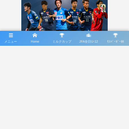
メニュー
Home
ミルクカップ
JFA全日U-12
ﾓｽﾊﾞｰｶﾞｰ杯