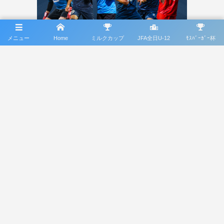
メニュー
Home
ミルクカップ
JFA全日U-12
ﾓｽﾊﾞｰｶﾞｰ杯
協賛バナーに関するお問合せ