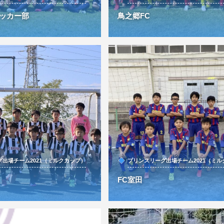
ッカー部
鳥之郷FC
出場チーム2021（ミルクカップ）
プリンスリーグ出場チーム2021（ミ
FC室田