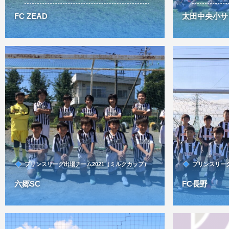
FC ZEAD
太田中央小サ
プリンスリーグ出場チーム2021（ミルクカップ）
プリンスリーグ
六郷SC
FC長野