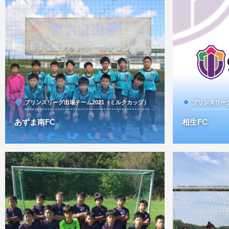
プリンスリーグ出場チーム2021（ミルクカップ）
プリンスリーグ
あずま南FC
相生FC