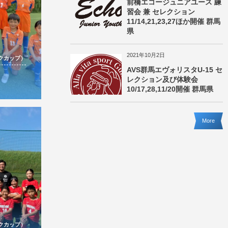
前橋エコージュニアユース 練
習会 兼 セレクション
11/14,21,23,27ほか開催 群馬
県
2021年10月2日
ルクカップ）
AVS群馬エヴォリスタU-15 セ
レクション及び体験会
10/17,28,11/20開催 群馬県
More
ルクカップ）