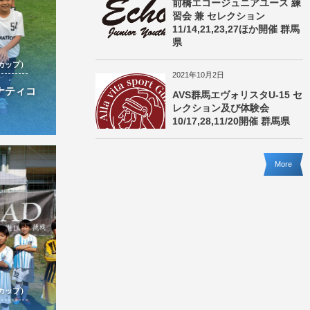
前橋エコージュニアユース 練
習会 兼 セレクション
11/14,21,23,27ほか開催 群馬
県
カップ）
2021年10月2日
ァナティコ
AVS群馬エヴォリスタU-15 セ
レクション及び体験会
10/17,28,11/20開催 群馬県
More
カップ）