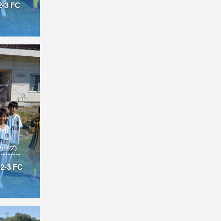
3 FC
カップ）
-3 FC