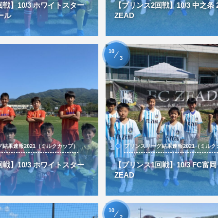
戦】10/3 ホワイトスター
【プリンス2回戦】10/3 中之条 2-
ール
ZEAD
10
3
結果速報2021（ミルクカップ）
プリンスリーグ結果速報2021（ミルク
戦】10/3 ホワイトスター
【プリンス1回戦】10/3 FC富岡 2
ZEAD
10
2