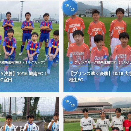
10
16
結果速報2021（ミルクカップ）
プリンスリーグ結果速報2021（ミルク
勝】10/16 城南FC 1-
【プリンス準々決勝】10/16 大泉F
 FC室田
相生FC
10
16