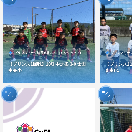
プリンスリーグ結果速報2021（ミルクカップ）
プリンスリーグ
【プリンス1回戦】10/3 中之条 3-0 太田
【プリンス2回戦
中央小
ま南FC
10
10
2
2