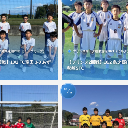
結果速報2021（ミルクカップ）
プリンスリーグ結果速報2021（ミルク
】10/2 FC室田 3-0 あず
【プリンス2回戦】10/2 鳥之郷FC
勢崎SFC
10
2