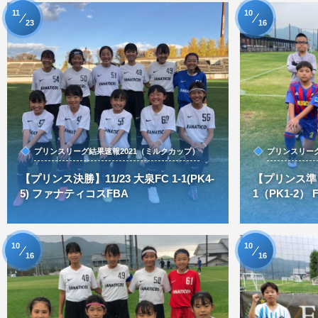
11
10
23
16
プリンスリーグ結果速報2021（ミルクカップ）
プリンスリーグ
【プリンス決勝】11/23 大泉FC 1-1(PK4-
【プリンス準々決
5) ファナティコスFBA
1（PK1-2）
10
10
16
16