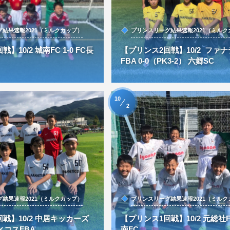
結果速報2021（ミルクカップ）
プリンスリーグ結果速報2021（ミルク
】10/2 城南FC 1-0 FC長
【プリンス2回戦】10/2 ファ
FBA 0-0（PK3-2） 六郷SC
10
2
結果速報2021（ミルクカップ）
プリンスリーグ結果速報2021（ミルク
戦】10/2 中居キッカーズ
【プリンス1回戦】10/2 元総社FC
ィコスFBA
南FC