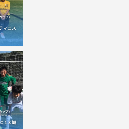
カップ）
ナティコス
カップ）
 1-3 城