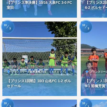
【プリンス準決勝】10/16 大泉FC 3-0 FC
【プリンス2回
室田
6-2 ポルセド
10
10
3
3
プリンスリーグ結果速報2021（ミルクカップ）
プリンスリーグ
【プリンス1回戦】10/3 山名FC 1-2 ポル
【プリンス1回
セドール
9-1 前橋芳賀
10
10
3
2