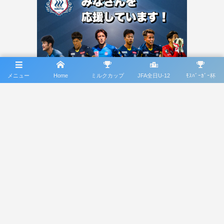
メニュー
Home
ミルクカップ
JFA全日U-12
ﾓｽﾊﾞｰｶﾞｰ杯