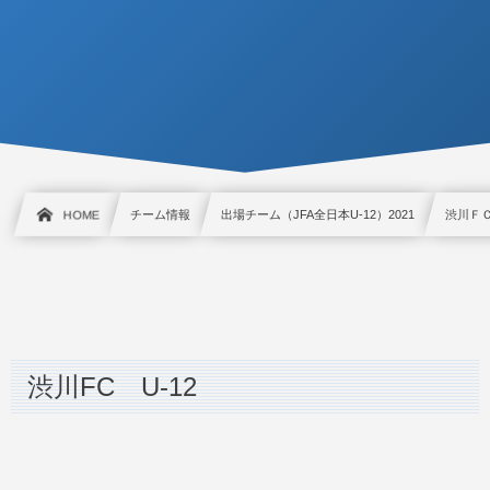
HOME
チーム情報
出場チーム（JFA全日本U-12）2021
渋川ＦＣ
渋川FC U-12