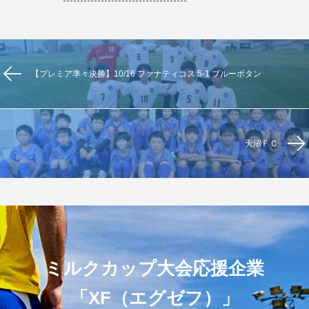
【プレミア準々決勝】10/16 ファナティコス 5-1 ブルーボタン
天沼ＦＣ
ミルクカップ大会応援企業
「XF（エグゼフ）」