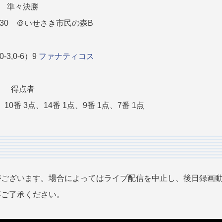
準々決勝
:30 ＠
いせさき市民の森B
-3,0-6）9
ファナティコス
得点者
0番 3点、14番 1点、9番 1点、7番 1点
がございます。場合によってはライブ配信を中止し、後日録画
卒ご了承ください。