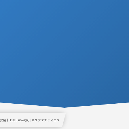
決勝】11/13 nova渋川 0-9 ファナティコス